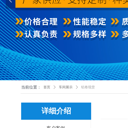
넳
当前位置：
首页
ꄲ
车间展示
ꄲ
铝卷现货
详细介绍