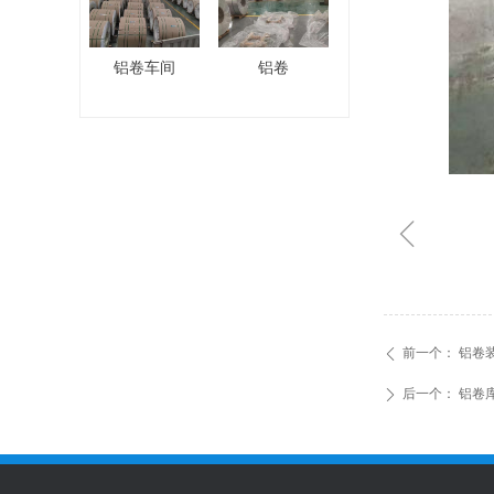
铝卷车间
铝卷
ꁆ
前一个：
铝卷
ꄴ
后一个：
铝卷
ꄲ