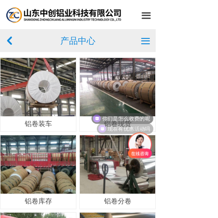
首页
끀
关于我们
产品中心
낒
끀
产品中心
客户案例
设备展示
车间展示
你们是怎么收费的呢
铝卷装车
铝卷现货
现在有优惠活动吗
新闻中心
在线留言
联系我们
铝卷库存
铝卷分卷