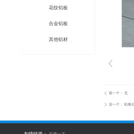
花纹铝板
合金铝板
其他铝材
ꁆ
前一个：
无
ꄴ
后一个：
铝卷
ꄲ
友情链接：