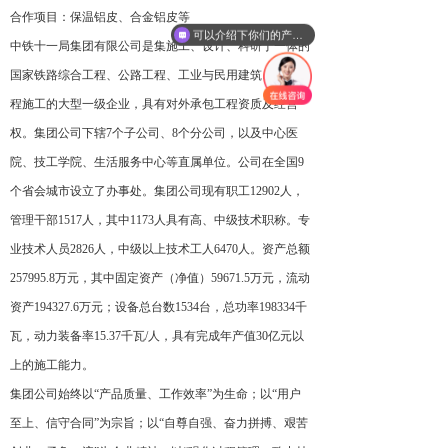
合作项目：保温铝皮、合金铝皮等
可以介绍下你们的产品么
中铁十一局集团有限公司
是集施工、设计、科研于一体的
国家
铁路
综合工程、
公路
工程、工业与民用建筑、市政工
程施工的大型一级企业，具有
对外承包工程
资质及经营
权。集团公司下辖
7个子公司、8个分公司，以及中心医
院、技工学院、生活服务中心等直属单位。公司在全国9
个省会城市设立了办事处。集团公司现有职工12902人，
管理干部1517人，其中1173人具有高、中级技术职称。专
业技术人员2826人，中级以上技术工人6470人。资产总额
257995.8万元，其中固定资产（净值）59671.5万元，流动
资产194327.6万元；设备总台数1534台，总功率198334千
瓦，动力装备率15.37千瓦/人，具有完成年产值30亿元以
上的施工能力。
集团公司始终以
“产品质量、工作效率”为生命；以“用户
至上、信守合同”为宗旨；以“自尊自强、奋力拼搏、艰苦