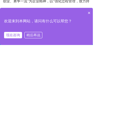
创业、勇争一流”为企业精神，以“强化过程管理，致力持
续改进，建造优质工程，满足顾客需求”为企业质量方
×
针，从而使每一项
工程竣工验收
合格率达
100%，优良率
欢迎来到本网站，请问有什么可以帮您？
达91%以上。建造出了建设单位和社会各界满意的优质工
程、样板工程和精品工程。
现在咨询
稍后再说
낀
뀵
끅
끇
首页
产品
一键拨号
联系
咨询热线：
18663710225
传真（
Fax）：0531-
59734003
E-mail：
zhongyuelvye@163.com
前一个：
中国石油化工集团公司
ꄴ
后一个：
中集车辆（山东）有限公司
ꄲ
版权所有：
山东中创铝业科技有限公司