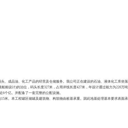
码头、成品油、化工产品的经营及仓储服务。我公司正在建设的石油、液体化工库坐落
级船舶设计)的泊位，码头长度327米，占用岸线长度427米，年设计通过能力为220万
资近6个亿。并配备了一套完整的公配设施。
度约15米。本工程罐区储罐及建筑物、构筑物由桩基承重。因此地基处理基本要求表面