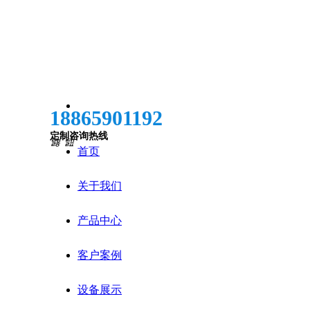
18865901192
定制咨询热线
넳
넲
首页
关于我们
产品中心
客户案例
设备展示