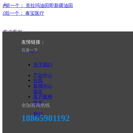
ꄴ
前一个：
克拉玛油田即新疆油田
ꄲ
后一个：
泰宝医疗
客户案例
友情链接：
推荐产品
百度一下
关于我们
客户案例
产品中心
在线
车间展示
新闻中心
留言
设备展示
客户案例
联系
全国咨询热线
我们
18865901192