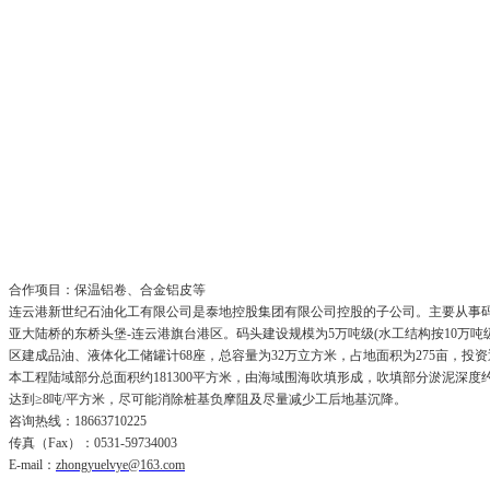
合作项目：保温铝卷、合金铝皮等
连云港新世纪石油化工有限公司是泰地控股集团有限公司控股的子公司。主要从事
亚大陆桥的东桥头堡
-连云港旗台港区。码头建设规模为5万吨级(水工结构按10万吨
区建成品油、液体化工储罐计68座，总容量为32万立方米，占地面积为275亩，投
本工程陆域部分总面积约
181300平方米，由海域围海吹填形成，吹填部分淤泥深
达到≥8吨/平方米，尽可能消除桩基负摩阻及尽量减少工后地基沉降。
咨询热线：
18663710225
传真（
Fax）：0531-59734003
E-mail：
zhongyuelvye@163.com